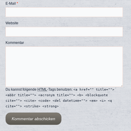
E-Mail
*
Website
Kommentar
Du kannst folgende
HTML
-Tags benutzen:
<a href="" title="">
<abbr title=""> <acronym title=""> <b> <blockquote
cite=""> <cite> <code> <del datetime=""> <em> <i> <q
cite=""> <strike> <strong>