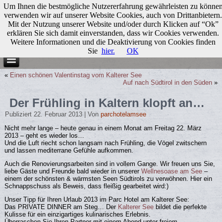
Um Ihnen die bestmögliche Nutzererfahrung gewährleisten zu könne
verwenden wir auf unserer Website Cookies, auch von Drittanbietern.
Mit der Nutzung unserer Website und/oder durch Klicken auf “Ok”
erklären Sie sich damit einverstanden, dass wir Cookies verwenden.
Weitere Informationen und die Deaktivierung von Cookies finden
Sie
hier.
OK
«
Einen schönen Valentinstag vom Kalterer See
Auf nach Südtirol in den Süden
»
Der Frühling in Kaltern klopft an…
Publiziert
22. Februar 2013
|
Von
parchotelamsee
Nicht mehr lange – heute genau in einem Monat am Freitag 22. März
2013 – geht es wieder los…
Und die Luft riecht schon langsam nach Frühling, die Vögel zwitschern
und lassen mediterrane Gefühle aufkommen.
Auch die Renovierungsarbeiten sind in vollem Gange. Wir freuen uns Sie,
liebe Gäste und Freunde bald wieder in unserer
Wellnesoase am See
–
einem der schönsten & wärmsten Seen Südtirols zu verwöhnen. Hier ein
Schnappschuss als Beweis, dass fleißig gearbeitet wird:)
Unser Tipp für Ihren Urlaub 2013 im Parc Hotel am Kalterer See:
Das PRIVATE DINNER am Steg… Der
Kalterer See
bildet die perfekte
Kulisse für ein einzigartiges kulinarisches Erlebnis.
Überraschen Sie Ihren Partner mit einem Abend unter freiem