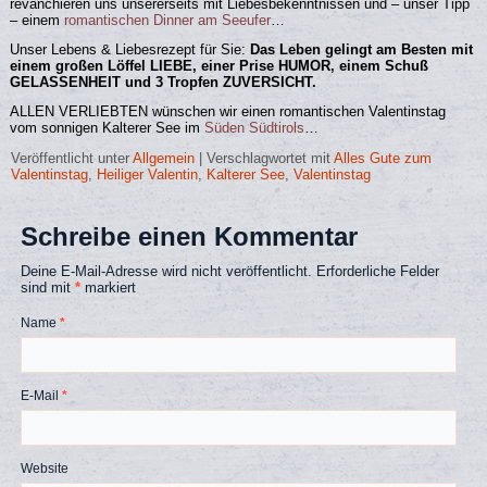
revanchieren uns unsererseits mit Liebesbekenntnissen und – unser Tipp
– einem
romantischen Dinner am Seeufer
…
Unser Lebens & Liebesrezept für Sie:
Das Leben gelingt am Besten mit
einem großen Löffel LIEBE, einer Prise HUMOR, einem Schuß
GELASSENHEIT und 3 Tropfen ZUVERSICHT.
ALLEN VERLIEBTEN wünschen wir einen romantischen Valentinstag
vom sonnigen Kalterer See im
Süden Südtirols
…
Veröffentlicht unter
Allgemein
|
Verschlagwortet mit
Alles Gute zum
Valentinstag
,
Heiliger Valentin
,
Kalterer See
,
Valentinstag
Schreibe einen Kommentar
Deine E-Mail-Adresse wird nicht veröffentlicht.
Erforderliche Felder
sind mit
*
markiert
Name
*
E-Mail
*
Website