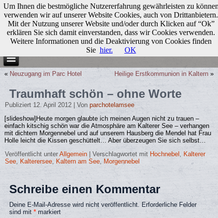
Um Ihnen die bestmögliche Nutzererfahrung gewährleisten zu könne
verwenden wir auf unserer Website Cookies, auch von Drittanbietern.
Mit der Nutzung unserer Website und/oder durch Klicken auf “Ok”
erklären Sie sich damit einverstanden, dass wir Cookies verwenden.
Weitere Informationen und die Deaktivierung von Cookies finden
Sie
hier.
OK
«
Neuzugang im Parc Hotel
Heilige Erstkommunion in Kaltern
»
Traumhaft schön – ohne Worte
Publiziert
12. April 2012
|
Von
parchotelamsee
[slideshow]Heute morgen glaubte ich meinen Augen nicht zu trauen –
einfach kitschig schön war die Atmosphäre am Kalterer See – verhangen
mit dichtem Morgennebel und auf unserem Hausberg die Mendel hat Frau
Holle leicht die Kissen geschüttelt… Aber überzeugen Sie sich selbst…
Veröffentlicht unter
Allgemein
|
Verschlagwortet mit
Hochnebel
,
Kalterer
See
,
Kalterersee
,
Kaltern am See
,
Morgennebel
Schreibe einen Kommentar
Deine E-Mail-Adresse wird nicht veröffentlicht.
Erforderliche Felder
sind mit
*
markiert