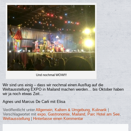
Und nochmal WOW!!!
Wir sind uns einig – dass wir nochmal einen Ausflug auf die
Weltausstellung EXPO in Mailand machen werden… bis Oktober haben
wir ja noch etwas Zeit…
Agnes und Marcus De Carli mit Elisa
Veröffentlicht unter
Allgemein
,
Kaltern & Umgebung
,
Kulinarik
|
Verschlagwortet mit
expo
,
Gastronomie
,
Mailand
,
Parc Hotel am See
,
Weltausstellung
|
Hinterlasse einen Kommentar