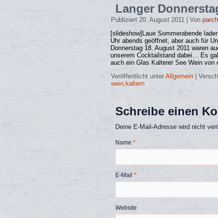
Langer Donnerstag
Publiziert
20. August 2011
|
Von
parc
[slideshow]Laue Sommerabende laden z
Uhr abends geöffnet, aber auch für Un
Donnerstag 18. August 2011 waren auc
unserem Cocktailstand dabei… Es gab 
auch ein Glas Kalterer See Wein von 
Veröffentlicht unter
Allgemein
|
Versch
wein.kaltern
Schreibe einen K
Deine E-Mail-Adresse wird nicht veröf
Name
*
E-Mail
*
Website