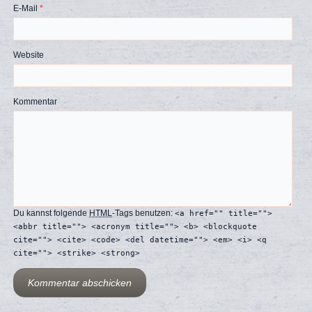
E-Mail
*
Website
Kommentar
Du kannst folgende
HTML
-Tags benutzen:
<a href="" title="">
<abbr title=""> <acronym title=""> <b> <blockquote
cite=""> <cite> <code> <del datetime=""> <em> <i> <q
cite=""> <strike> <strong>