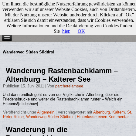
Um Ihnen die bestmögliche Nutzererfahrung gewährleisten zu könne
verwenden wir auf unserer Website Cookies, auch von Drittanbietern.
Mit der Nutzung unserer Website und/oder durch Klicken auf “Ok”
erklären Sie sich damit einverstanden, dass wir Cookies verwenden.
Weitere Informationen und die Deaktivierung von Cookies finden
Sie
hier.
OK
Wanderweg Süden Südtirol
Wanderung Rastenbachklamm –
Altenburg – Kalterer See
Publiziert
15. Juni 2011
|
Von
parchotelamsee
Und dann endlich geht es von der Vigilkirche in Altenburg, über die
Friedensbrücke und weiter die Rastenbachklamm runter – Welch ein
Erlebnis![slideshow]
Veröffentlicht unter
Allgemein
|
Verschlagwortet mit
Altenburg
,
Kaltern
,
St.
Peter Ruine
,
Wanderweg Süden Südtirol
|
Hinterlasse einen Kommentar
Wanderung in die