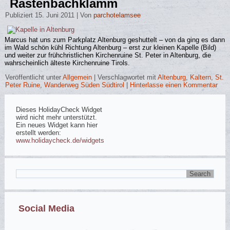
Rastenbachklamm
Publiziert
15. Juni 2011
|
Von
parchotelamsee
Marcus hat uns zum Parkplatz Altenburg geshuttelt – von da ging es dann
im Wald schön kühl Richtung Altenburg – erst zur kleinen Kapelle (Bild)
und weiter zur frühchristlichen Kirchenruine St. Peter in Altenburg, die
wahrscheinlich älteste Kirchenruine Tirols.
Veröffentlicht unter
Allgemein
|
Verschlagwortet mit
Altenburg
,
Kaltern
,
St.
Peter Ruine
,
Wanderweg Süden Südtirol
|
Hinterlasse einen Kommentar
Dieses HolidayCheck Widget
wird nicht mehr unterstützt.
Ein neues Widget kann hier
erstellt werden:
www.holidaycheck.de/widgets
Social Media