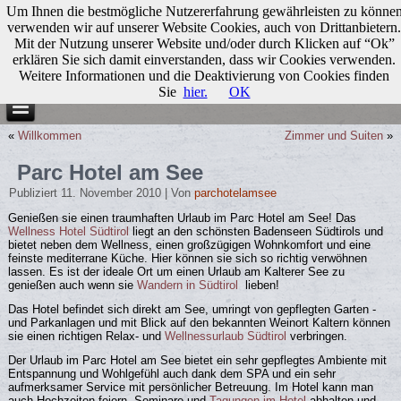
Um Ihnen die bestmögliche Nutzererfahrung gewährleisten zu könne
verwenden wir auf unserer Website Cookies, auch von Drittanbietern.
Mit der Nutzung unserer Website und/oder durch Klicken auf “Ok”
erklären Sie sich damit einverstanden, dass wir Cookies verwenden.
Weitere Informationen und die Deaktivierung von Cookies finden
Sie
hier.
OK
«
Willkommen
Zimmer und Suiten
»
Parc Hotel am See
Publiziert
11. November 2010
|
Von
parchotelamsee
Genießen sie einen traumhaften Urlaub im Parc Hotel am See! Das
Wellness Hotel Südtirol
liegt an den schönsten Badenseen Südtirols und
bietet neben dem Wellness, einen großzügigen Wohnkomfort und eine
feinste mediterrane Küche. Hier können sie sich so richtig verwöhnen
lassen. Es ist der ideale Ort um einen Urlaub am Kalterer See zu
genießen auch wenn sie
Wandern in Südtirol
lieben!
Das Hotel befindet sich direkt am See, umringt von gepflegten Garten -
und Parkanlagen und mit Blick auf den bekannten Weinort Kaltern können
sie einen richtigen Relax- und
Wellnessurlaub
Südtirol
verbringen.
Der Urlaub im Parc Hotel am See bietet ein sehr gepflegtes Ambiente mit
Entspannung und Wohlgefühl auch dank dem SPA und ein sehr
aufmerksamer Service mit persönlicher Betreuung. Im Hotel kann man
auch Hochzeiten feiern, Seminare und
Tagungen im Hotel
abhalten und