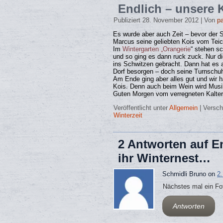
Endlich – unsere 
Publiziert
28. November 2012
|
Von
p
Es wurde aber auch Zeit – bevor der
Marcus seine geliebten Kois vom Teic
Im
Wintergarten „Orangerie
“ stehen s
und so ging es dann ruck zuck. Nur d
ins Schwitzen gebracht. Dann hat es 
Dorf besorgen – doch seine Turnschuh
Am Ende ging aber alles gut und wir h
Kois. Denn auch beim Wein wird Musik
Guten Morgen vom verregneten Kalter
Veröffentlicht unter
Allgemein
|
Versch
Winterzeit
2 Antworten auf E
ihr Winternest…
Schmidli Bruno on
2
Nächstes mal ein Fo
Antworten