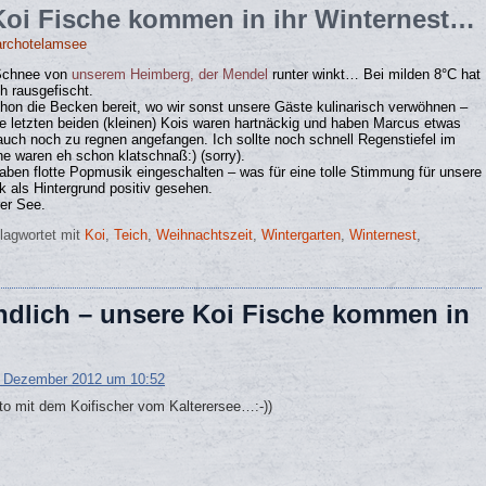
Koi Fische kommen in ihr Winternest…
archotelamsee
 Schnee von
unserem Heimberg, der Mendel
runter winkt… Bei milden 8°C hat
h rausgefischt.
chon die Becken bereit, wo wir sonst unsere Gäste kulinarisch verwöhnen –
ie letzten beiden (kleinen) Kois waren hartnäckig und haben Marcus etwas
auch noch zu regnen angefangen. Ich sollte noch schnell Regenstiefel im
e waren eh schon klatschnaß:) (sorry).
aben flotte Popmusik eingeschalten – was für eine tolle Stimmung für unsere
 als Hintergrund positiv gesehen.
er See.
lagwortet mit
Koi
,
Teich
,
Weihnachtszeit
,
Wintergarten
,
Winternest
,
ndlich – unsere Koi Fische kommen in
. Dezember 2012 um 10:52
to mit dem Koifischer vom Kalterersee…:-))