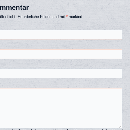
ommentar
fentlicht.
Erforderliche Felder sind mit
*
markiert