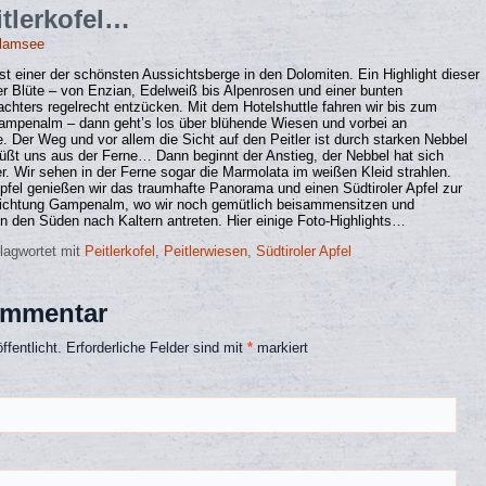
itlerkofel…
elamsee
ist einer der schönsten Aussichtsberge in den Dolomiten. Ein Highlight dieser
ler Blüte – von Enzian, Edelweiß bis Alpenrosen und einer bunten
achters regelrecht entzücken. Mit dem Hotelshuttle fahren wir bis zum
Gampenalm – dann geht’s los über blühende Wiesen und vorbei an
 Der Weg und vor allem die Sicht auf den Peitler ist durch starken Nebbel
rüßt uns aus der Ferne… Dann beginnt der Anstieg, der Nebbel hat sich
. Wir sehen in der Ferne sogar die Marmolata im weißen Kleid strahlen.
el genießen wir das traumhafte Panorama und einen Südtiroler Apfel zur
 Richtung Gampenalm, wo wir noch gemütlich beisammensitzen und
n den Süden nach Kaltern antreten. Hier einige Foto-Highlights…
lagwortet mit
Peitlerkofel
,
Peitlerwiesen
,
Südtiroler Apfel
ommentar
fentlicht.
Erforderliche Felder sind mit
*
markiert