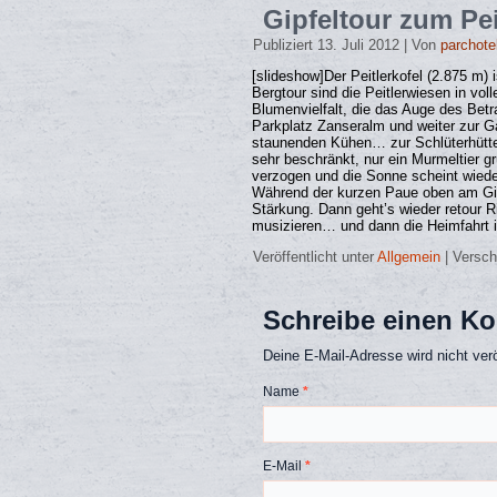
Gipfeltour zum Pe
Publiziert
13. Juli 2012
|
Von
parchot
[slideshow]Der Peitlerkofel (2.875 m) 
Bergtour sind die Peitlerwiesen in vol
Blumenvielfalt, die das Auge des Betr
Parkplatz Zanseralm und weiter zur 
staunenden Kühen… zur Schlüterhütte.
sehr beschränkt, nur ein Murmeltier g
verzogen und die Sonne scheint wieder
Während der kurzen Paue oben am Gipf
Stärkung. Dann geht’s wieder retour
musizieren… und dann die Heimfahrt i
Veröffentlicht unter
Allgemein
|
Versch
Schreibe einen K
Deine E-Mail-Adresse wird nicht veröf
Name
*
E-Mail
*