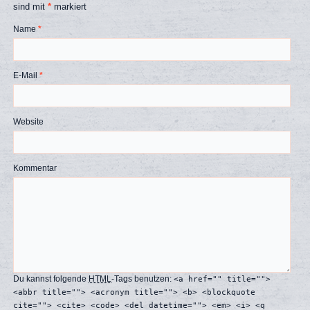
sind mit
*
markiert
Name
*
E-Mail
*
Website
Kommentar
Du kannst folgende
HTML
-Tags benutzen:
<a href="" title="">
<abbr title=""> <acronym title=""> <b> <blockquote
cite=""> <cite> <code> <del datetime=""> <em> <i> <q